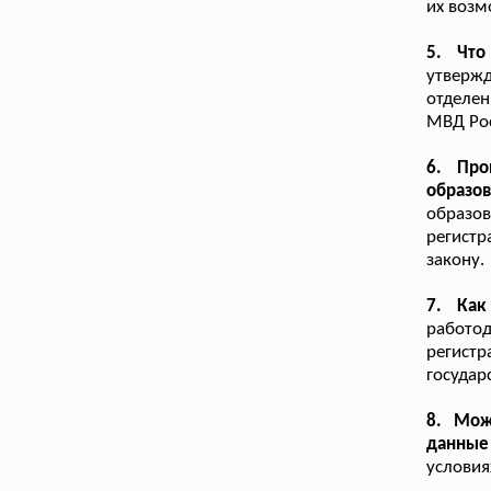
их возм
5. Чт
утверж
отделен
МВД Ро
6. Про
образо
образо
регистр
закону.
7. Как
работо
регистр
государ
8. Мож
данные
условия