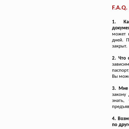
F.A.Q.
1. Ка
докуме
может 
дней. 
закрыт.
2. Что 
зависи
паспорт
Вы може
3. Мне
закону 
знать,
предъяв
4. Возм
по друг