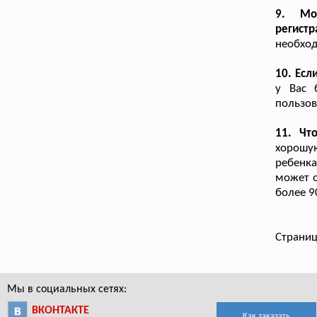
9. Мо
регист
необход
10. Есл
у Вас 
пользов
11. Что
хорошую
ребенка
может о
более 9
Страниц
Мы в социальных сетях:
ВКОНТАКТЕ
Как заказать