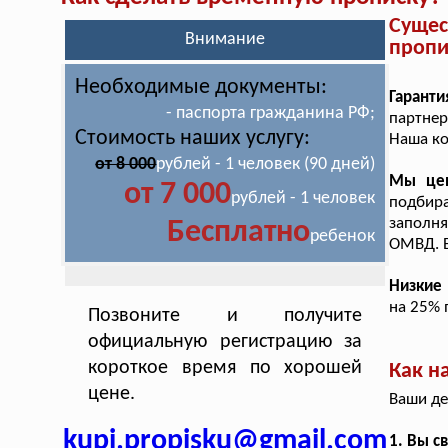
Суще
Внимание
пропи
Необходимые документы:
Гаранти
- паспорта гражданина РФ;
партнер
Стоимость наших услугу:
Наша ко
от 8 000
рублей - 1 человек (90 дней)
Мы це
от 7 000
рублей - 1 человек
подбира
заполн
Бесплатно
ребенок
ОМВД. 
Низкие
на 25% 
Позвоните и получите
официальную регистрацию за
короткое время по хорошей
Как н
цене.
Ваши де
kupi.propisku@gmail.com
1. Вы с