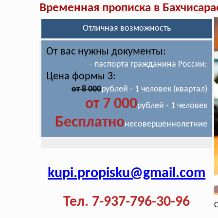
Временная прописка в Бахчисара
Отличная возможность
От вас нужны документы:
- паспорта гражданина России;
Цена формы 3:
от 8 000
рублей - 1 человек (квартал)
от 7 000
рублей - 1 человек
Бесплатно
несовершеннолетние
kupi.propisku@gmail.com
Тел. 7-937-796-30-96
С