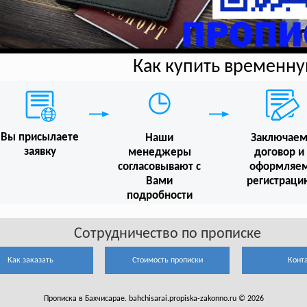
Как купить временн
Вы присылаете
Наши
Заключае
заявку
менеджеры
договор и
согласовывают с
оформляе
Вами
регистраци
подробности
Сотрудничество по прописке
Как заказать
Стоимость прописки
Конт
Прописка в Бахчисарае. bahchisarai.propiska-zakonno.ru © 2026