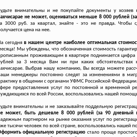
Будьте внимательны и не покупайте документы у хозяев
ахчисарае не может, оцениваться меньше 8 000 рублей (за
а 3000 руб. за квартал, знайте - это не правда. Чтобы 
олучается цена на нее.
а сегодня
в нашем центре наиболее оптимальная стоимос
есяца! Мы убеждены, что обозначенная стоимость гарантиру
рописанным проживающим в квартире поднимается цифра ко
рублей за 3 месяца Вам ни при каких обстоятельствах
ахчисарае. Выбрав нашу компанию, Вы всегда можете рассч
наши менеджеры постоянно следят за изменениями в миг
рактику в общении с органами УФМС Российской Федерации.
фере предоставления услуг по постоянной и временной ре
уждающихся по всей России, воспользовались нашей помощ
удьте внимательны и не заказывайте поддельную регистра
не может, быть дешевле 8 000 рублей (за 90 дневный 
адежным партнером на рынке оказания услуг по регистраци
же тысячи человек по всей стране, воспользовались нашей 
Оформить официальную регистрацию
стало проще простого