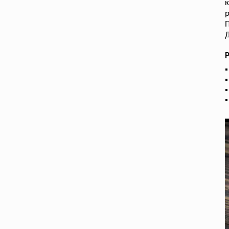
к
р
Д