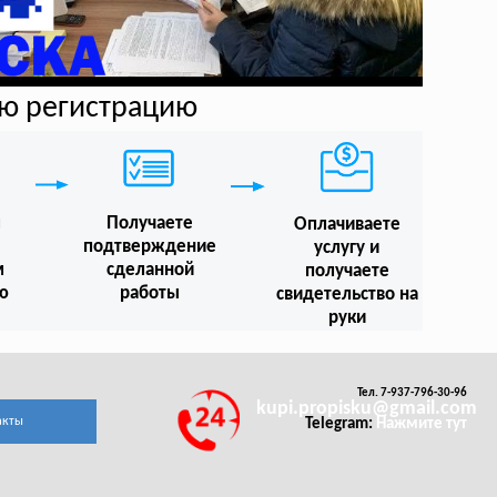
ую регистрацию
м
Получаете
Оплачиваете
подтверждение
услугу и
м
сделанной
получаете
ю
работы
свидетельство на
руки
Тел. 7-937-796-30-96
kupi.propisku@gmail.com
акты
Telegram:
Нажмите тут