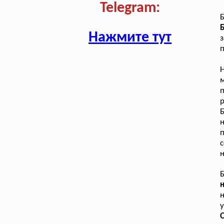
Telegram:
Б
Нажмите тут
з
п
Н
м
п
Б
п
с
н
Б
н
у